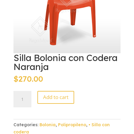
Silla Bolonia con Codera
Naranja
$
270.00
Silla
Add to cart
Bolonia
con
Codera
Naranja
Categories:
Bolonia
,
Polipropileno
,
• Silla con
quantity
codera