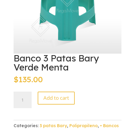
Banco 3 Patas Bary
Verde Menta
$
135.00
Banco
Add to cart
3
Patas
Bary
Verde
Categories:
3 patas Bary
,
Polipropileno
,
• Bancos
Menta