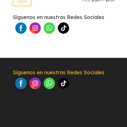
Price:
—
$580
$610
Filter
price
price
Síguenos en nuestras Redes Sociales
Síguenos en nuestras Redes Sociales