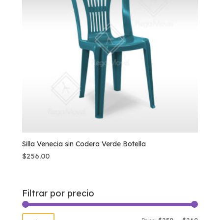
Silla Venecia sin Codera Verde Botella
$
256.00
Filtrar por precio
Min
Max