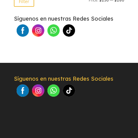
Price:
—
$250
$260
Filter
price
price
Síguenos en nuestras Redes Sociales
Síguenos en nuestras Redes Sociales