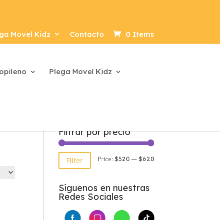
ga Movel Kidz
Contacto
0 Items
ropileno
Plega Movel Kidz
Filtrar por precio
Min
Max
Price:
—
$520
$620
Filter
price
price
Síguenos en nuestras
Redes Sociales