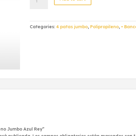
Polipropileno
Jumbo
Azul
Rey
Categories:
4 patas jumbo
,
Polipropileno
,
• Banc
quantity
ileno Jumbo Azul Rey”
será publicada.
Los campos obligatorios están marcados con
*