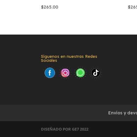
$
265.00
$
26
Síguenos en nuestras Redes
Sociales
Envíos y dev
DISEÑADO POR GE7 2022