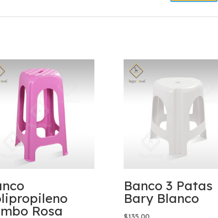
anco
Banco 3 Patas
lipropileno
Bary Blanco
umbo Rosa
$
135.00