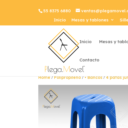
55 8375 6880
ventas@plegamovel
Inicio
Mesas y tablones
Sill
Inicio
Mesas y tabl
Contacto
/
/
/
Home
Polipropileno
• Bancos
4 patas j