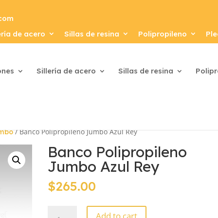
.com
ería de acero
Sillas de resina
Polipropileno
Ple
ones
Sillería de acero
Sillas de resina
Polip
/ Banco Polipropileno Jumbo Azul Rey
umbo
Banco Polipropileno
Jumbo Azul Rey
$
265.00
Banco
Add to cart