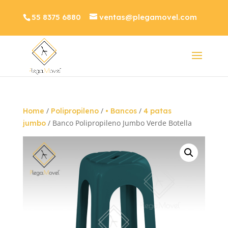
55 8375 6880
ventas@plegamovel.com
/
/
/
Home
Polipropileno
• Bancos
4 patas
/ Banco Polipropileno Jumbo Verde Botella
jumbo