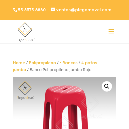
55 8375 6880
ventas@plegamovel.com
/
/
/
Home
Polipropileno
• Bancos
4 patas
/ Banco Polipropileno Jumbo Rojo
jumbo