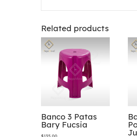
Related products
Banco 3 Patas
B
Bary Fucsia
Po
J
$
135.00