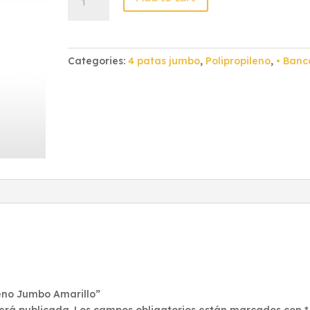
Polipropileno
Jumbo
Amarillo
quantity
Categories:
4 patas jumbo
,
Polipropileno
,
• Banc
ileno Jumbo Amarillo”
será publicada.
Los campos obligatorios están marcados con
*