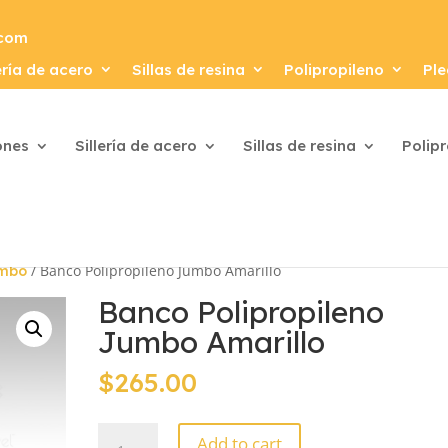
.com
ería de acero
Sillas de resina
Polipropileno
Ple
ones
Sillería de acero
Sillas de resina
Polip
/ Banco Polipropileno Jumbo Amarillo
umbo
Banco Polipropileno
Jumbo Amarillo
$
265.00
Banco
Add to cart