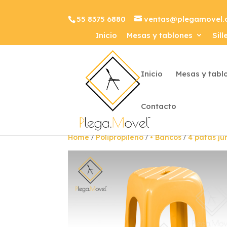
55 8375 6880
ventas@plegamovel
Inicio
Mesas y tablones
Sill
Inicio
Mesas y tabl
Contacto
/
/
/
Home
Polipropileno
• Bancos
4 patas j