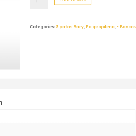
3
Patas
Bary
Verde
Categories:
3 patas Bary
,
Polipropileno
,
• Bancos
Bandera
quantity
)
n