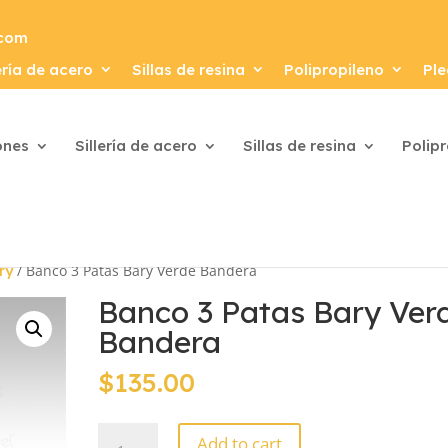
.com
ería de acero
Sillas de resina
Polipropileno
Ple
ones
Sillería de acero
Sillas de resina
Polip
/ Banco 3 Patas Bary Verde Bandera
ry
Banco 3 Patas Bary Ver
Bandera
$
135.00
Banco
Add to cart