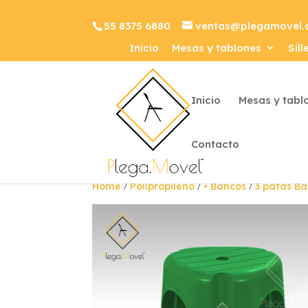
55 8375 6880
ventas@plegamovel
Inicio
Mesas y tablones
Sill
Inicio
Mesas y tabl
Contacto
/
/
/
Home
Polipropileno
• Bancos
3 patas Ba