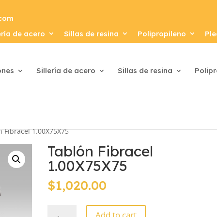
.com
ería de acero
Sillas de resina
Polipropileno
Ple
ones
Sillería de acero
Sillas de resina
Polip
n Fibracel 1.00X75X75
Tablón Fibracel
1.00X75X75
$
1,020.00
Tablón
Add to cart