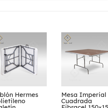
blón Hermes
Mesa Imperial
lietileno
Cuadrada
letín
Fibracel 150×1