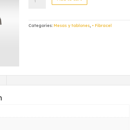
Fibracel
1.00X75X75
quantity
Categories:
Mesas y tablones
,
• Fibracel
)
n