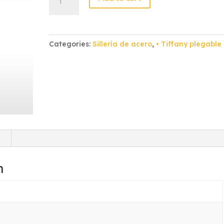
Tiffany
Plegable
Plata
Vinil
Categories:
Sillería de acero
,
• Tiffany plegable
Plateado
quantity
)
n