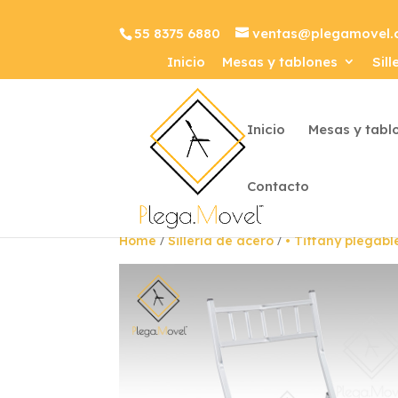
55 8375 6880
ventas@plegamovel
Inicio
Mesas y tablones
Sill
Inicio
Mesas y tabl
Contacto
/
/
Home
Sillería de acero
• Tiffany plegabl