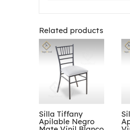
Related products
Silla Tiffany
Si
Apilable Negro
Ap
Mate Vinil Blanco
Vi