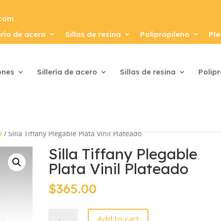
.com
ería de acero
Sillas de resina
Polipropileno
Ple
ones
Sillería de acero
Sillas de resina
Polip
/ Silla Tiffany Plegable Plata Vinil Plateado
e
Silla Tiffany Plegable
Plata Vinil Plateado
$
365.00
Silla
Add to cart