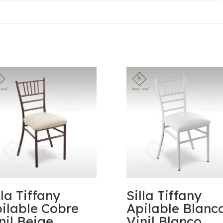
lla Tiffany
Silla Tiffany
ilable Cobre
Apilable Blanc
nil Beige
Vinil Blanco