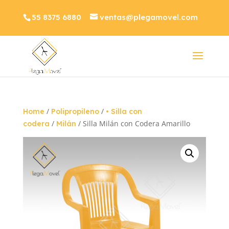
55 8375 6880
ventas@plegamovel.com
/
/
Home
Polipropileno
• Silla con
/
/ Silla Milán con Codera Amarillo
codera
Milán