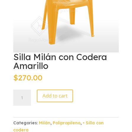
Silla Milán con Codera
Amarillo
$
270.00
Silla
Add to cart
Milán
con
Codera
Amarillo
Categories:
Milán
,
Polipropileno
,
• Silla con
quantity
codera