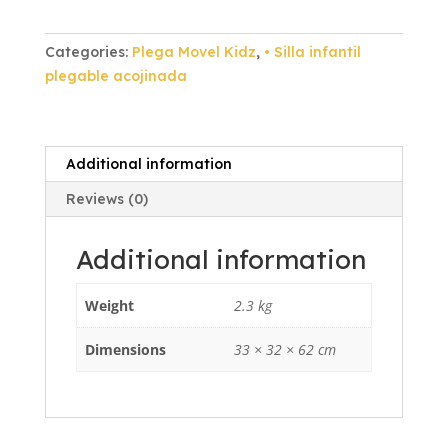
Acojinada
Esmalte
Categories:
Plega Movel Kidz
,
• Silla infantil
Negro
plegable acojinada
Brillante
Vinil
Negro
quantity
Additional information
Reviews (0)
Additional information
Weight
2.3 kg
Dimensions
33 × 32 × 62 cm