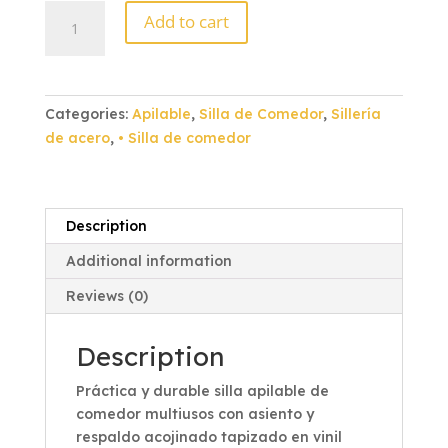
Silla
Add to cart
de
Comedor
Acojinada
Esmalte
Categories:
Apilable
,
Silla de Comedor
,
Sillería
Negro
de acero
,
• Silla de comedor
Vinil
Negro
quantity
Description
Additional information
Reviews (0)
Description
Práctica y durable silla apilable de
comedor multiusos con asiento y
respaldo acojinado tapizado en vinil