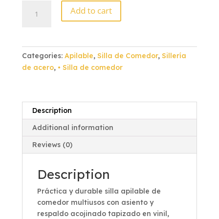
Silla
Add to cart
de
Comedor
Acojinada
Cromada
Categories:
Apilable
,
Silla de Comedor
,
Sillería
Vinil
de acero
,
• Silla de comedor
Verde
quantity
Description
Additional information
Reviews (0)
Description
Práctica y durable silla apilable de
comedor multiusos con asiento y
respaldo acojinado tapizado en vinil,