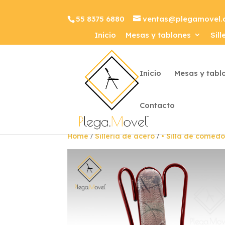
55 8375 6880
ventas@plegamovel
Inicio
Mesas y tablones
Sill
Inicio
Mesas y tabl
Contacto
/
/
Home
Sillería de acero
• Silla de comedo