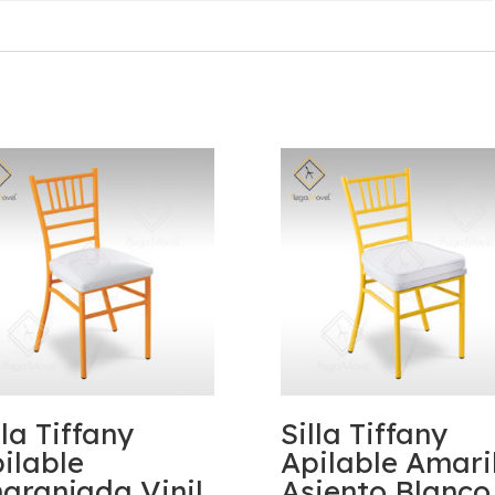
lla Tiffany
Silla Tiffany
ilable
Apilable Amari
aranjada Vinil
Asiento Blanco