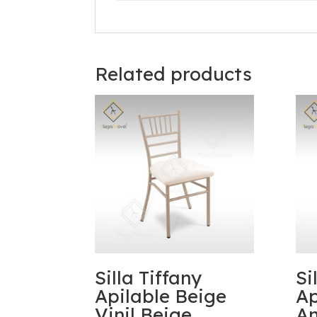
Related products
Silla Tiffany
Si
Apilable Beige
Ap
Vinil Beige
An