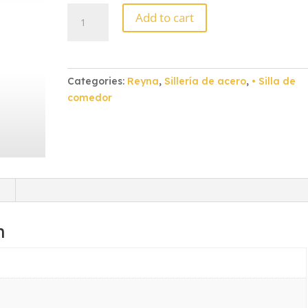
Silla
Add to cart
Comedor
Reyna
Esmalte
Guinda
Categories:
Reyna
,
Sillería de acero
,
• Silla de
Tapiz
comedor
Melón
quantity
)
n