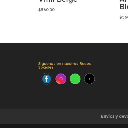
Bl
$
560.00
$
56
Síguenos en nuestras Redes
Sociales
Envíos y dev