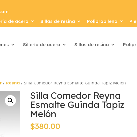
.com
ería de acero
Sillas de resina
Polipropileno
Ple
ones
Sillería de acero
Sillas de resina
Polip
/
/ Silla Comedor Reyna Esmalte Guinda Tapiz Melón
r
Reyna
Silla Comedor Reyna
Esmalte Guinda Tapiz
Melón
$
380.00