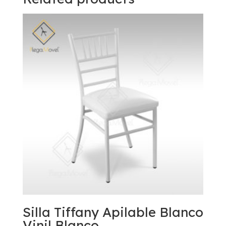
Silla Tiffany Apilable Blanco
Vinil Blanco